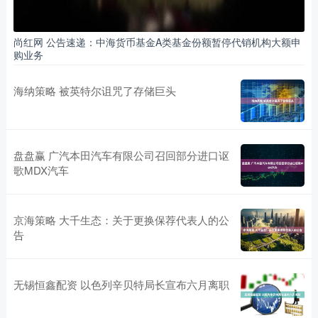
尚红网 公告速递：中海货币基金A类基金份额暂停代销机构大额申
购业务
海纳策略 被英特尔诅咒了存储巨头
盘盘赢 广汽本田汽车有限公司召回部分进口讴
歌MDX汽车
京海策略 大千生态：关于更换保荐代表人的公
告
无锡恒鑫配资 以色列辛贝特局长宣布六月离职