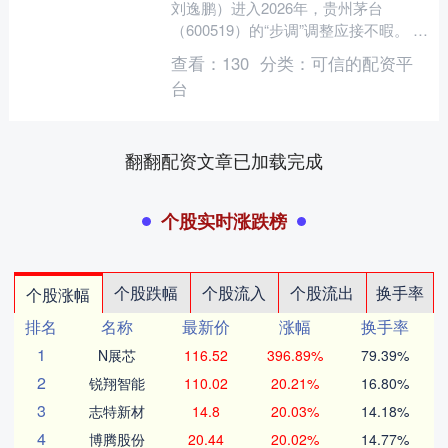
刘逸鹏）进入2026年，贵州茅台
（600519）的“步调”调整应接不暇。 1
月1日，53%vol 500ml飞天贵州茅台酒
查看：
130
分类：
可信的配资平
（....
台
翻翻配资文章已加载完成
个股实时涨跌榜
个股跌幅
个股流入
个股流出
换手率
个股涨幅
排名
名称
最新价
涨幅
换手率
1
N展芯
116.52
396.89%
79.39%
2
锐翔智能
110.02
20.21%
16.80%
3
志特新材
14.8
20.03%
14.18%
4
博腾股份
20.44
20.02%
14.77%