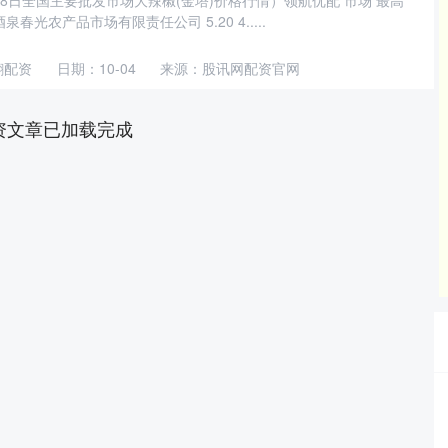
月28日全国主要批发市场大辣椒(金塔)价格行情）领航优配 市场 最高
泉春光农产品市场有限责任公司 5.20 4.....
翻配资
日期：10-04
来源：股讯网配资官网
资文章已加载完成
沪深300
4694.44
42%
43.13
0.93%