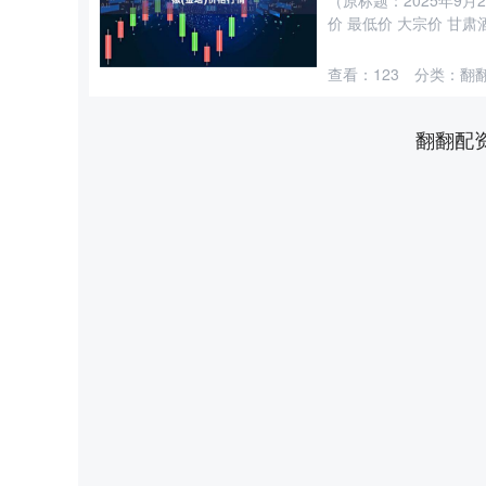
（原标题：2025年9
价 最低价 大宗价 甘肃酒
查看：
123
分类：
翻
翻翻配
深证成指
14311.01
8
1.02%
200.89
1.