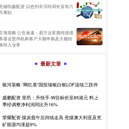
无锡恒鑫配资 以色列辛贝特局长宣布六
月离职
京海策略 公告速递：易方达富惠纯债债
券基金暂停机构客户大额申购及大额转
换转入业务
最新文章
银河策略 “网红基”国投瑞银白银LOF连续三跌停
盛鹏配资 里昂：升快手-W目标价至85港元 料上
季经调整净利润同比升16%
荣耀配资 煤炭股午后持续走高 兖煤澳大利亚及兖
矿能源均涨超9%