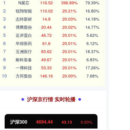
1
N展芯
116.52
396.89%
79.39%
2
锐翔智能
110.02
20.21%
16.80%
3
志特新材
14.8
20.03%
14.18%
4
博腾股份
20.44
20.02%
14.77%
5
近岸蛋白
46.72
20.01%
5.62%
6
毕得医药
61.6
20.01%
6.12%
7
五洲医疗
83.62
20.01%
18.37%
8
耐科装备
49.67
20.01%
6.83%
9
一博科技
53.33
20.01%
17.26%
10
方邦股份
146.16
20.00%
7.68%
沪深京行情 实时轮播
北证50
1134.24
创业
11.37
1.01%