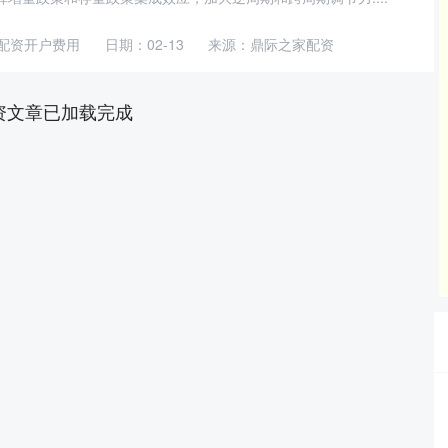
配资开户费用
日期：02-13
来源：鼎际之家配资
资文章已加载完成
沪深300
4694.44
42%
43.13
0.93%