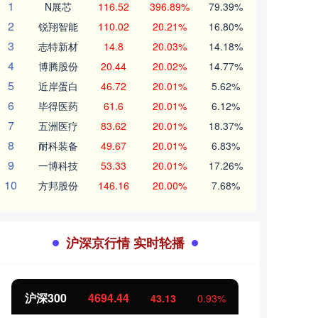
1
N展芯
116.52
396.89%
79.39%
2
锐翔智能
110.02
20.21%
16.80%
3
志特新材
14.8
20.03%
14.18%
4
博腾股份
20.44
20.02%
14.77%
5
近岸蛋白
46.72
20.01%
5.62%
6
毕得医药
61.6
20.01%
6.12%
7
五洲医疗
83.62
20.01%
18.37%
8
耐科装备
49.67
20.01%
6.83%
9
一博科技
53.33
20.01%
17.26%
10
方邦股份
146.16
20.00%
7.68%
沪深京行情 实时轮播
北证50
1134.24
创业
11.37
1.01%