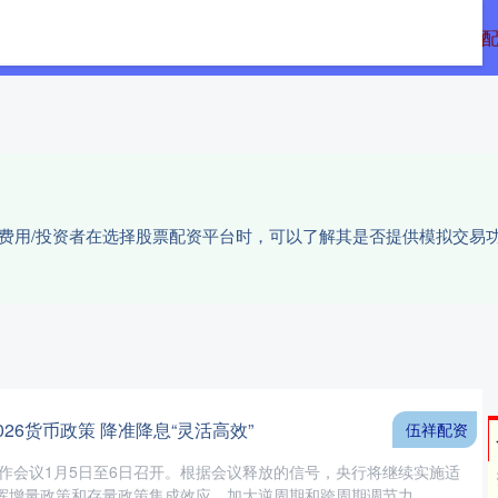
翻配资
炒股开户
可信的配资平台
股票
户费用/投资者在选择股票配资平台时，可以了解其是否提供模拟交易
026货币政策 降准降息“灵活高效”
伍祥配资
工作会议1月5日至6日召开。根据会议释放的信号，央行将继续实施适
增量政策和存量政策集成效应，加大逆周期和跨周期调节力....