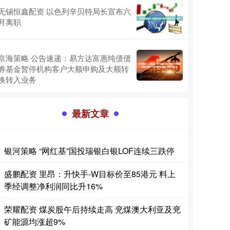
无锡恒鑫配资 以色列辛贝特局长宣布六
月离职
京海策略 公告速递：易方达富惠纯债债
券基金暂停机构客户大额申购及大额转
换转入业务
最新文章
银河策略 “网红基”国投瑞银白银LOF连续三跌停
盛鹏配资 里昂：升快手-W目标价至85港元 料上
季经调整净利润同比升16%
荣耀配资 煤炭股午后持续走高 兖煤澳大利亚及兖
矿能源均涨超9%