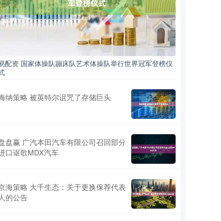
易配资 国家体操队蹦床队艺术体操队举行世界冠军登榜仪
式
海纳策略 被英特尔诅咒了存储巨头
盘盘赢 广汽本田汽车有限公司召回部分
进口讴歌MDX汽车
京海策略 大千生态：关于更换保荐代表
人的公告