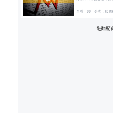
查看：
88
分类：
股票
翻翻配
深证成指
14311.01
8
1.02%
200.89
1.