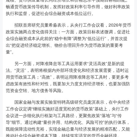
畅通货币政策传导机制，发挥好政策利率引导作用，做好利率政策
执行和监督，促进社会综合融资成本低位运行。
招联首席研究员董希淼表示，从央行工作会议看，2026年货币
政策实施两点变化值得关注：一方面，政策目标表述微调，促进社
会综合融资成本从此前的“稳中有降”调整为“低位运行”，并首次提
出“把促进经济稳定增长、物价合理回升作为货币政策的重要考
量”。
另一方面，对降准降息等工具运用要求“灵活高效”是新的提
法。“灵活”，表明将根据内外部环境变化和经济发展需要，适时运
用货币政策工具；“高效”，表明运用降准降息等工具时，要更多考
虑政策有效性和针对性，既要加大力度支持经济增长，也要加强防
范资金空转、地方债务等风险。
国家金融与发展实验室特聘高级研究员庞溟表示，在中央经济
工作会议定调“继续实施好适度宽松的货币政策”基础上，央行工作
会议进一步细化执行框架与工具路径，更聚焦政策“落地”与“传
导”细节。通过构建“量价并用、结构优化、风险可控”的执行体系，
既能保障流动性充裕，实现金融总量与经济发展的精准匹配，又能
推动社会综合融资成本下降，持续筑牢适宜的货币金融环境。