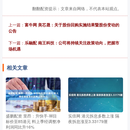
翻翻配资提示：文章来自网络，不代表本站观点。
上一篇：
富牛网 美芯晟：关于股份回购实施结果暨股份变动的
公告
下一篇：
乐融配 南王科技：公司将持续关注政策动向，把握市
场机遇
相关文章
盛鹏配资 里昂：升快手-W目
实倍网 港元拆息多数上涨 隔
标价至85港元 料上季经调整净
夜拆息涨至3.33179厘
利润同比升16%