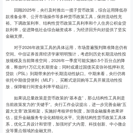
回顾2025年，央行及时推出一揽子货币政策，综合运用降低存
款准备金率、公开市场操作等多种货币政策工具，保持流动性充
裕。下调政策利率、结构性货币政策工具利率和个人住房公积金贷
款利率，促进降低社会综合融资成本，为经济回升向好提供了坚实
金融支撑。
对于2026年政策工具的具体运用，市场普遍预判降准降息仍有
空间。中信证券首席经济学家明明预计，考虑到历史长期流动性投
放规模及当前降准空间，2026年一季度可能实施0.5个百分点的降
准，释放约1万亿元长期资金；同时或通过国债买卖弥补抵押补充
贷款（PSL）到期带来的中长期流动性缺口。中期来看，央行仍将
依托中期借贷便利（MLF）、买断式逆回购等工具开展流动性投
放，保障银行间资金利率平稳运行。
如果说总量政策是货币政策的“基本盘”，那么结构性工具则是
当前政策发力的“关键手”。央行工作会议提出，进一步完善金融“五
篇大文章”政策框架，实施好考核评价制度，加强金融服务效果评
估，提升金融服务专业化精细化水平。完善结构性货币政策工具体
系，优化工具设计和管理，加强对扩大内需、科技创新、中小微企
业等重点领域的金融支持。