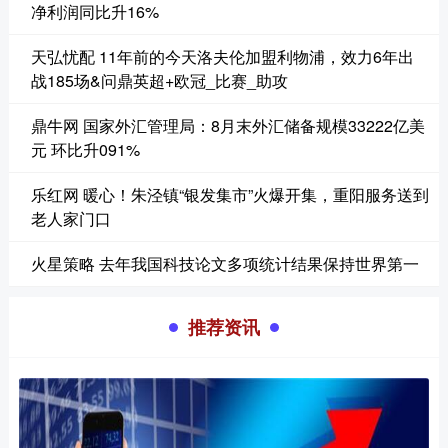
净利润同比升16%
天弘忧配 11年前的今天洛夫伦加盟利物浦，效力6年出
战185场&问鼎英超+欧冠_比赛_助攻
鼎牛网 国家外汇管理局：8月末外汇储备规模33222亿美
元 环比升091%
乐红网 暖心！朱泾镇“银发集市”火爆开集，重阳服务送到
老人家门口
火星策略 去年我国科技论文多项统计结果保持世界第一
推荐资讯