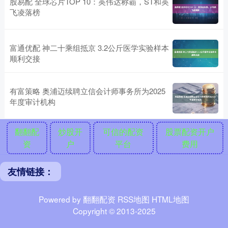
股易配 全球芯片TOP 10：英伟达称霸，ST和英
飞凌落榜
富通优配 神二十乘组抵京 3.2公斤医学实验样本
顺利交接
有富策略 奥浦迈续聘立信会计师事务所为2025
年度审计机构
翻翻配
炒股开
可信的配资
股票配资开户
资
户
平台
费用
友情链接：
Powered by
翻翻配资
RSS地图
HTML地图
Copyright
© 2013-2025