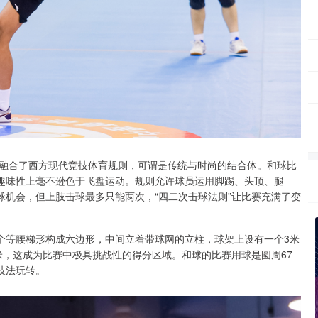
又融合了西方现代竞技体育规则，可谓是传统与时尚的结合体。和球比
趣味性上毫不逊色于飞盘运动。规则允许球员运用脚踢、头顶、腿
机会，但上肢击球最多只能两次，“四二次击球法则”让比赛充满了变
个等腰梯形构成六边形，中间立着带球网的立柱，球架上设有一个3米
9米，这成为比赛中极具挑战性的得分区域。和球的比赛用球是圆周67
技法玩转。