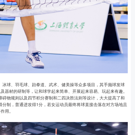
、冰球、羽毛球、跆拳道、武术、健美操等众多项目，其手抛球发球
以及器材的研制等，让和球学起来简单、开展起来容易、玩起来有趣。
障碍物规则以及四节积分赛制和二四决胜法则等设计，大大提高了和
得分制，普通进攻得1分，若女运动员最终将球直接击落在对方场地且
要作用。