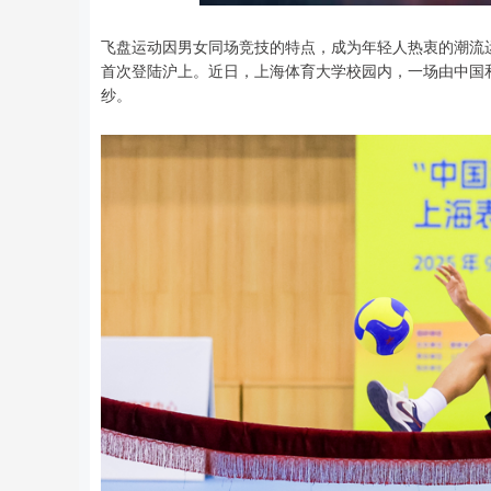
飞盘运动因男女同场竞技的特点，成为年轻人热衷的潮流
深证成指
14311.01
8
1.02%
200.89
1.
首次登陆沪上。近日，上海体育大学校园内，一场由中国
纱。