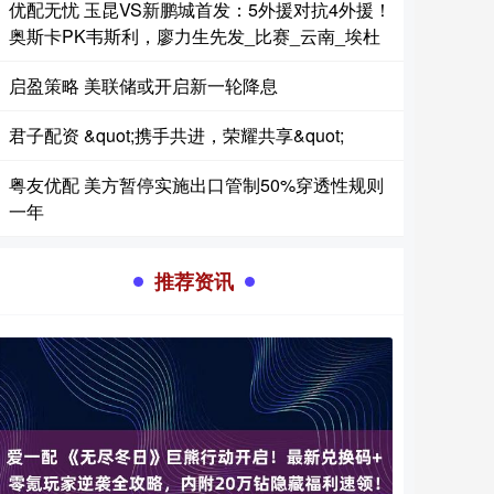
优配无忧 玉昆VS新鹏城首发：5外援对抗4外援！
奥斯卡PK韦斯利，廖力生先发_比赛_云南_埃杜
启盈策略 美联储或开启新一轮降息
君子配资 &quot;携手共进，荣耀共享&quot;
粤友优配 美方暂停实施出口管制50%穿透性规则
一年
推荐资讯