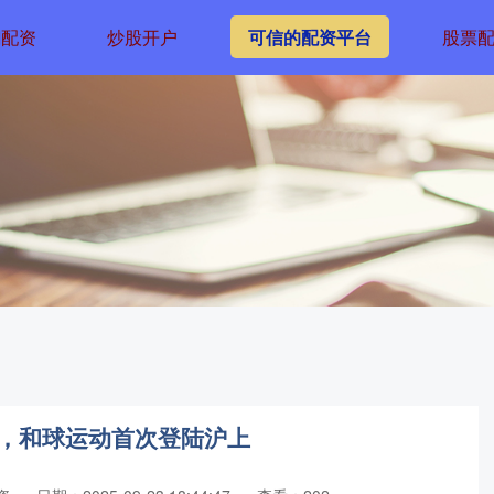
翻配资
炒股开户
可信的配资平台
股票
玩，和球运动首次登陆沪上