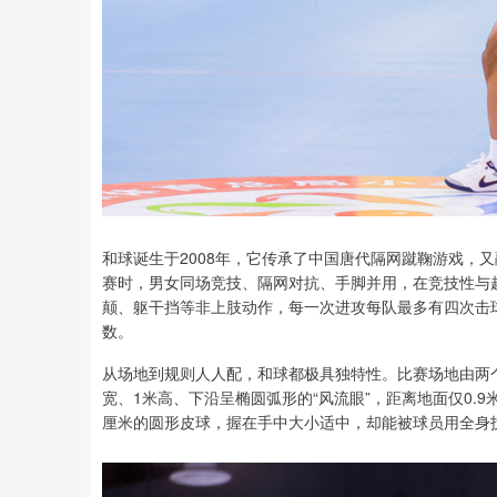
和球诞生于2008年，它传承了中国唐代隔网蹴鞠游戏，
赛时，男女同场竞技、隔网对抗、手脚并用，在竞技性与
颠、躯干挡等非上肢动作，每一次进攻每队最多有四次击球
数。
从场地到规则人人配，和球都极具独特性。比赛场地由两
宽、1米高、下沿呈椭圆弧形的“风流眼”，距离地面仅0.
厘米的圆形皮球，握在手中大小适中，却能被球员用全身