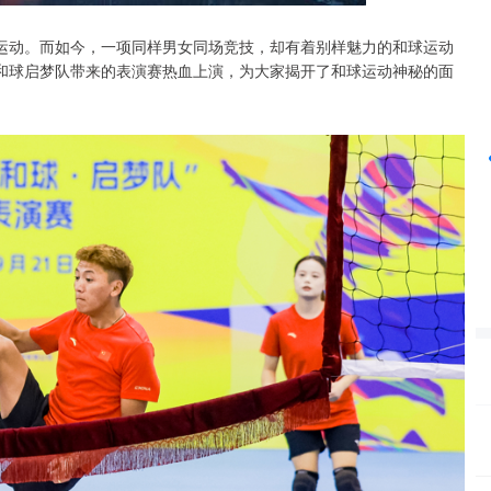
运动。而如今，一项同样男女同场竞技，却有着别样魅力的和球运动
沪深300
4694.44
42%
43.13
0.93%
和球启梦队带来的表演赛热血上演，为大家揭开了和球运动神秘的面