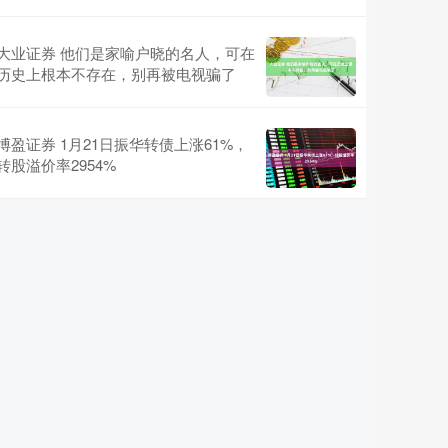
大业证券 他们是家喻户晓的名人，可在
历史上根本不存在，别再被电视骗了
博盈证券 1月21日振华转债上涨61%，
转股溢价率2954%