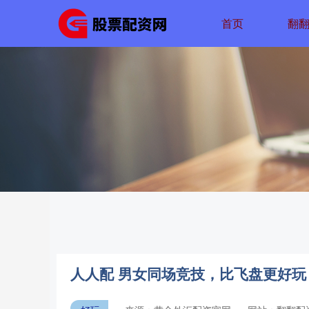
首页
翻
人人配 男女同场竞技，比飞盘更好