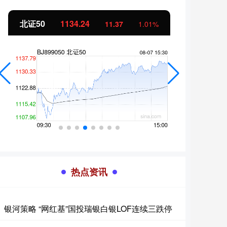
北证50
1134.24
创业
11.37
1.01%
热点资讯
银河策略 “网红基”国投瑞银白银LOF连续三跌停