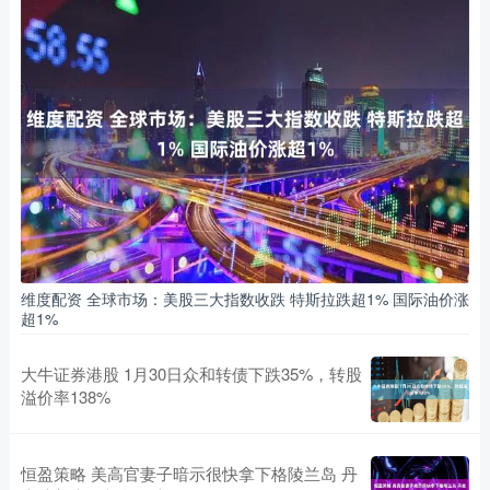
维度配资 全球市场：美股三大指数收跌 特斯拉跌超1% 国际油价涨
超1%
大牛证券港股 1月30日众和转债下跌35%，转股
溢价率138%
恒盈策略 美高官妻子暗示很快拿下格陵兰岛 丹