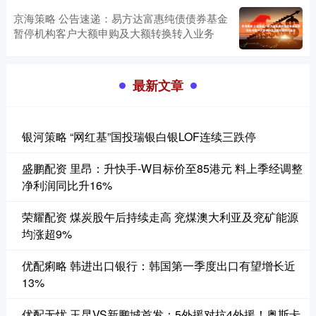
京海策略 公告速递：易方达富惠纯债债券基金
暂停机构客户大额申购及大额转换转入业务
最新文章
银河策略 “网红基”国投瑞银白银LOF连续三跌停
盛鹏配资 里昂：升快手-W目标价至85港元 料上季经调整
净利润同比升16%
荣耀配资 煤炭股午后持续走高 兖煤澳大利亚及兖矿能源
均涨超9%
优配痢略 韩进出口银行：韩国第一季度出口有望增长近
13%
优配无忧 玉昆VS新鹏城首发：5外援对抗4外援！奥斯卡