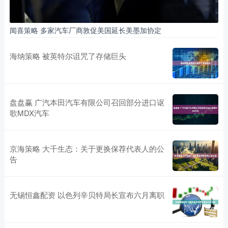
闻喜策略 多家汽车厂商敦促美国延长美墨加协定
海纳策略 被英特尔诅咒了存储巨头
盘盘赢 广汽本田汽车有限公司召回部分进口讴
歌MDX汽车
京海策略 大千生态：关于更换保荐代表人的公
告
无锡恒鑫配资 以色列辛贝特局长宣布六月离职