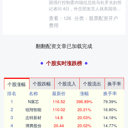
国强行控制委内瑞拉总统马杜罗夫妇答
记者问 4日，外交部发言人就美国强行
控制委内瑞拉总统马杜罗夫妇答记者
查看：
126
分类：
股票配资开户
问。问：据报道，1月3日....
费用
翻翻配资文章已加载完成
个股实时涨跌榜
个股跌幅
个股流入
个股流出
换手率
个股涨幅
排名
名称
最新价
涨幅
换手率
1
N展芯
116.52
396.89%
79.39%
2
锐翔智能
110.02
20.21%
16.80%
3
志特新材
14.8
20.03%
14.18%
4
博腾股份
20.44
20.02%
14.77%