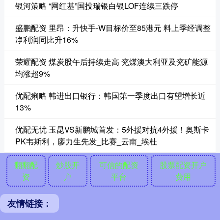
银河策略 “网红基”国投瑞银白银LOF连续三跌停
盛鹏配资 里昂：升快手-W目标价至85港元 料上季经调整
净利润同比升16%
荣耀配资 煤炭股午后持续走高 兖煤澳大利亚及兖矿能源
均涨超9%
优配痢略 韩进出口银行：韩国第一季度出口有望增长近
13%
优配无忧 玉昆VS新鹏城首发：5外援对抗4外援！奥斯卡
PK韦斯利，廖力生先发_比赛_云南_埃杜
翻翻配
炒股开
可信的配资
股票配资开户
资
户
平台
费用
友情链接：