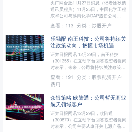
央广网合肥11月27日消息（记者徐秋韵
通讯员程燕）11月25日，中国化学工程
东华公司与越南化学DAP股份公司
（DAP-Vinachem）正式签署磷酸提质
查看：
113
分类：
炒股开户
及年产....
乐融配 南王科技：公司将持续关
注政策动向，把握市场机遇
证券日报网讯 12月29日，南王科技
（301355）在互动平台回答投资者提问
时表示，未来，公司将持续关注政策动
向，把握市场机遇，通过技术创新与产
查看：
191
分类：
股票配资开户
品优化，不断深化....
费用
众银策略 欧陆通：公司暂无商业
航天领域客户
证券日报网讯12月29日，欧陆通
（300870）在互动平台回答投资者提问
时表示，公司主要从事开关电源产品的