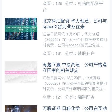
研发、生产与销售，主要产品包括电源
查看：
129
分类：
可信的配资平
适配器、数据中心电源....
台
北京科汇配资 华力创通：公司与
spaceX暂无业务往来
证券日报网讯12月29日，华力创通
（300045）在互动平台回答投资者提问
时表示，公司与spaceX暂无业务往
来。....
查看：
161
分类：
炒股开户
海越互赢 中原高速：公司严格遵
守国家的相关规定
证券日报网讯 12月29日，中原高速
（600020）在互动平台回答投资者提问
时表示，公司严格遵守国家的相关规
定，切实保障员工的生育权益。....
查看：
121
分类：
翻翻配资
万联证券 日科化学：公司在互动