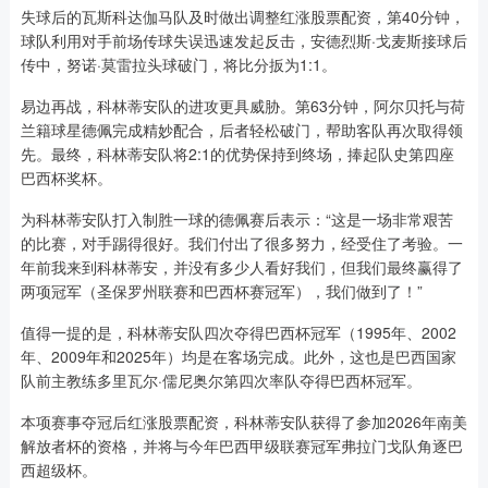
失球后的瓦斯科达伽马队及时做出调整红涨股票配资，第40分钟，
球队利用对手前场传球失误迅速发起反击，安德烈斯·戈麦斯接球后
传中，努诺·莫雷拉头球破门，将比分扳为1:1。
易边再战，科林蒂安队的进攻更具威胁。第63分钟，阿尔贝托与荷
兰籍球星德佩完成精妙配合，后者轻松破门，帮助客队再次取得领
先。最终，科林蒂安队将2:1的优势保持到终场，捧起队史第四座
巴西杯奖杯。
为科林蒂安队打入制胜一球的德佩赛后表示：“这是一场非常艰苦
的比赛，对手踢得很好。我们付出了很多努力，经受住了考验。一
年前我来到科林蒂安，并没有多少人看好我们，但我们最终赢得了
两项冠军（圣保罗州联赛和巴西杯赛冠军），我们做到了！”
值得一提的是，科林蒂安队四次夺得巴西杯冠军（1995年、2002
年、2009年和2025年）均是在客场完成。此外，这也是巴西国家
队前主教练多里瓦尔·儒尼奥尔第四次率队夺得巴西杯冠军。
本项赛事夺冠后红涨股票配资，科林蒂安队获得了参加2026年南美
解放者杯的资格，并将与今年巴西甲级联赛冠军弗拉门戈队角逐巴
西超级杯。