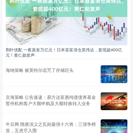
荆叶优配 一夜蒸发万亿元！日本首富清仓英伟达，套现超400亿
元！黄仁勋发声
海纳策略 被英特尔诅咒了存储巨头
京海策略 公告速递：易方达富惠纯债债券基金
暂停机构客户大额申购及大额转换转入业务
牛豆网 隋唐演义之瓦岗最强十六将：三强争榜
首，五虎尽入围