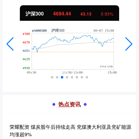
沪深300
4694.44
43.13
0.93%
热点资讯
荣耀配资 煤炭股午后持续走高 兖煤澳大利亚及兖矿能源
均涨超9%