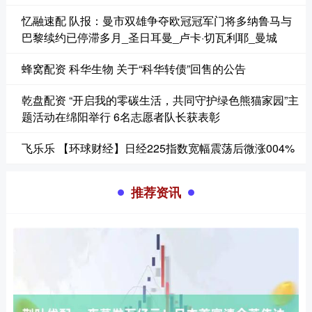
忆融速配 队报：曼市双雄争夺欧冠冠军门将多纳鲁马与
巴黎续约已停滞多月_圣日耳曼_卢卡·切瓦利耶_曼城
蜂窝配资 科华生物 关于“科华转债”回售的公告
乾盘配资 “开启我的零碳生活，共同守护绿色熊猫家园”主
题活动在绵阳举行 6名志愿者队长获表彰
飞乐乐 【环球财经】日经225指数宽幅震荡后微涨004%
推荐资讯