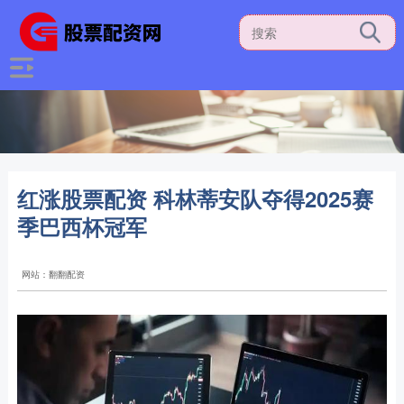
红涨股票配资 科林蒂安队夺得2025赛
季巴西杯冠军
网站：翻翻配资